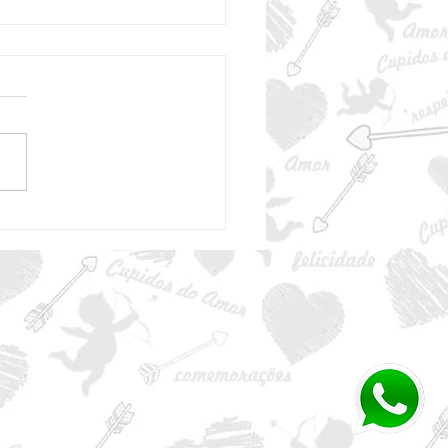
ura de Amor para
rsários.