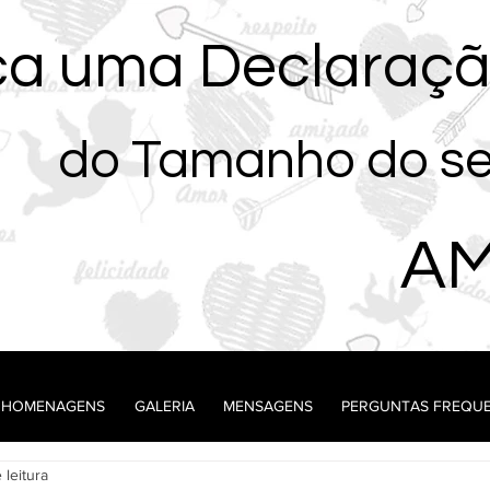
ça uma Declaraç
do Tamanho do s
AM
unidade
Aniversário
HOMENAGENS
GALERIA
MENSAGENS
PERGUNTAS FREQU
 leitura