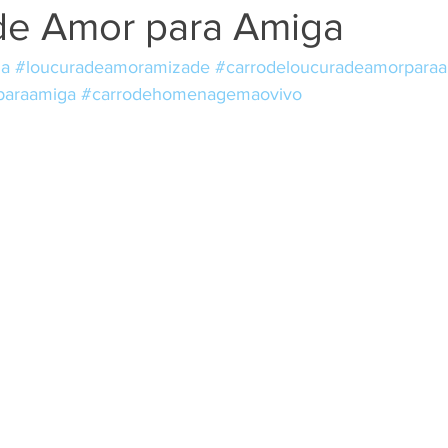
de Amor para Amiga
ga
#loucuradeamoramizade
#carrodeloucuradeamorpara
araamiga
#carrodehomenagemaovivo