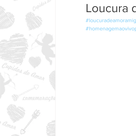
Loucura 
#loucuradeamorami
#homenagemaovivop