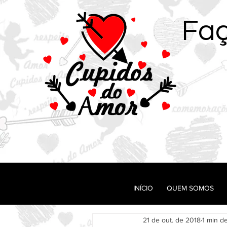
Fa
Todos posts
Começar
Sua com
INÍCIO
QUEM SOMOS
21 de out. de 2018
1 min de