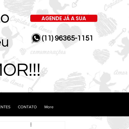
ão
AGENDE JÁ A SUA
(11) 96365-1151
eu
OR!!!
ENTES
CONTATO
More