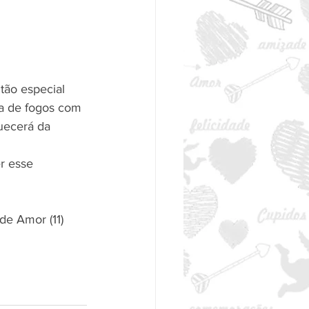
tão especial 
a de fogos com 
uecerá da 
r esse 
e Amor (11)  