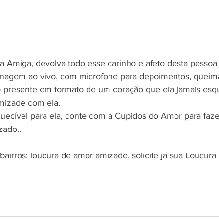
 Amiga, devolva todo esse carinho e afeto desta pessoa 
agem ao vivo, com microfone para depoimentos, queim
ndo presente em formato de um coração que ela jamais esq
mizade com ela.
squecível para ela, conte com a Cupidos do Amor para faze
zado..
irros: loucura de amor amizade, solicite já sua Loucura d