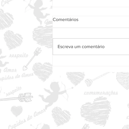
Comentários
Escreva um comentário
Loucuras de Amor aniversario
de 15 Anos!