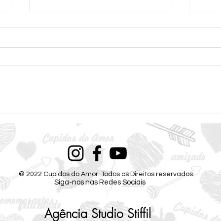
Loucura de Amor com Carro
Louc
de Som no Parque!
Anive
© 2022 Cupidos do Amor.
Todos os Direitos reservados.
Siga-nos nas Redes Sociais
Agência Studio Stiffil